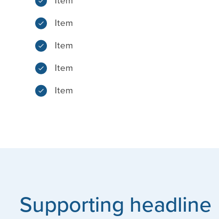
Item
Item
Item
Item
Item
Supporting headline