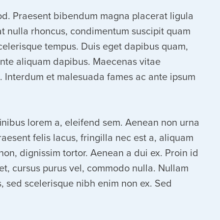
smod. Praesent bibendum magna placerat ligula
r at nulla rhoncus, condimentum suscipit quam
 scelerisque tempus. Duis eget dapibus quam,
t ante aliquam dapibus. Maecenas vitae
us. Interdum et malesuada fames ac ante ipsum
 finibus lorem a, eleifend sem. Aenean non urna
esent felis lacus, fringilla nec est a, aliquam
n, dignissim tortor. Aenean a dui ex. Proin id
reet, cursus purus vel, commodo nulla. Nullam
s, sed scelerisque nibh enim non ex. Sed