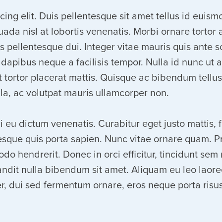
cing elit. Duis pellentesque sit amet tellus id eui
uada nisl at lobortis venenatis. Morbi ornare torto
s pellentesque dui. Integer vitae mauris quis ante
 dapibus neque a facilisis tempor. Nulla id nunc u
et tortor placerat mattis. Quisque ac bibendum tell
lla, ac volutpat mauris ullamcorper non.
 eu dictum venenatis. Curabitur eget justo mattis,
tesque quis porta sapien. Nunc vitae ornare quam. Pra
endrerit. Donec in orci efficitur, tincidunt sem no
 blandit nulla bibendum sit amet. Aliquam eu leo lao
r, dui sed fermentum ornare, eros neque porta risu